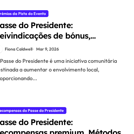
rémios da Pista do Evento
asse do Presidente:
eivindicações de bónus,
locação de recursos, Estratégias
Fiona Caldwell
Mar 9, 2026
e recompensa
stinada a aumentar o envolvimento local,
oporcionando...
ecompensas do Passe do Presidente
asse do Presidente:
ecompensas premium, Métodos