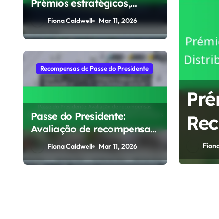
Prémios estratégicos,
Métodos de reivindicação,
Fiona Caldwell
Mar 11, 2026
Alocação de recursos
Recompensas do Passe do Presidente
idente: Bónus
Pré
Passe do Presidente:
ites de
Rec
Avaliação de recompensas,
, Integração de
Dis
Otimização de
Fiona
Fiona Caldwell
Mar 11, 2026
reclamações,
Est
Acompanhamento de
bónus