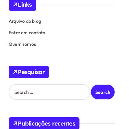
Links
Arquivo do blog
Entre em contato
Quem somos
Pesquisar
S
e
a
r
c
h
Publicações recentes
f