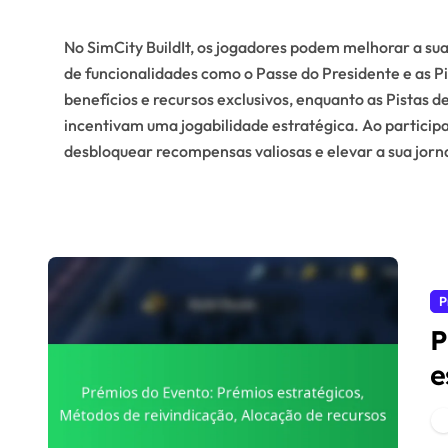
No SimCity BuildIt, os jogadores podem melhorar a s
de funcionalidades como o Passe do Presidente e as P
benefícios e recursos exclusivos, enquanto as Pistas 
incentivam uma jogabilidade estratégica. Ao particip
desbloquear recompensas valiosas e elevar a sua jorn
P
P
e
r
r