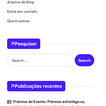
Arquivo do blog
Entre em contato
Quem somos
Pesquisar
S
e
a
r
c
h
Publicações recentes
f
o
r
Prémios do Evento: Prémios estratégicos,
: