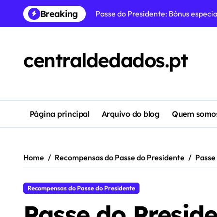
Skip
Breaking
Prémios da Pista do Evento: Recomp
to
content
Passe do Presidente: Reivindicaçõe
Passe do Presidente: Recompensas
centraldedados.pt
Prémios do Evento: Recompensas po
Passe do Presidente: Acompanhame
Reclamações Semanais: Reclamaçõe
Página principal
Arquivo do blog
Quem somo
Prémios do Evento: Prémios estraté
Home
Recompensas do Passe do Presidente
Passe 
Recompensas do Passe do Presidente
Passe do Preside